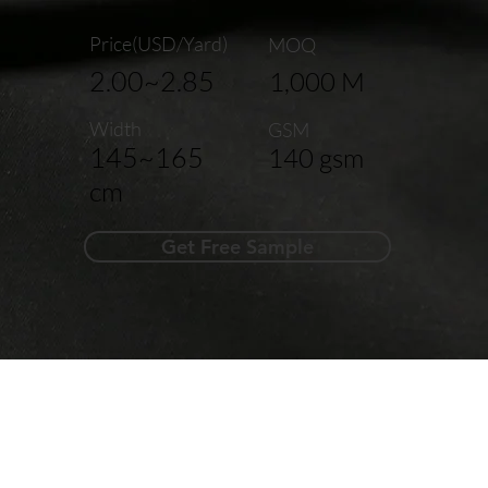
Price(USD/Yard)
MOQ
2.00~2.85
1,000 M
Width
GSM
145~165
140 gsm
cm
Get Free Sample