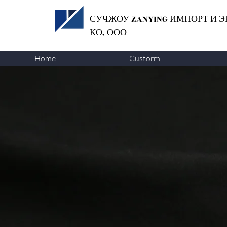
СУЧЖОУ ZANYING
ИМПОРТ И Э
КО. ООО
Home
Custorm