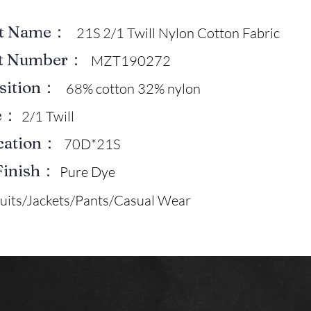
ct Name：
21S 2/1 Twill Nylon Cotton Fabric
ct Number：
MZT190272
sition：
68% cotton 32% nylon
e：
2/1 Twill
ication：
70D*21S
Finish：
Pure Dye
uits/Jackets/Pants/Casual Wear