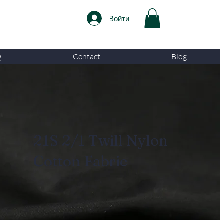
Войти
Q
Contact
Blog
21S 2/1 Twill Nylon
Cotton Fabric