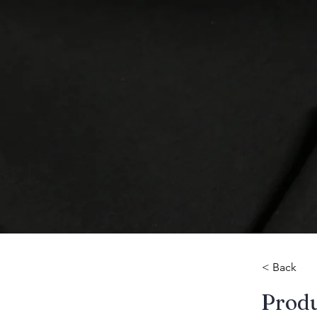
< Back
​Prod