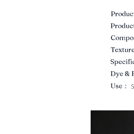
Produ
Produ
Compo
Textur
Specif
Dye & 
Use：
S