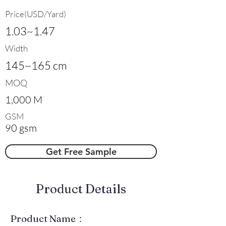
Price(USD/Yard)
1.03~1.47
Width
145~165 cm
MOQ
1,000 M
GSM
90 gsm
Get Free Sample
​Product Details
Product Name：