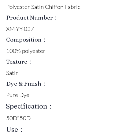
Polyester Satin Chiffon Fabric
Product Number：
XM-YY-027
Composition：
100% polyester
Texture：
Satin
Dye & Finish：
Pure Dye
Specification：
50D*50D
Use：