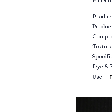
Produ
Produ
Compo
Textur
Specif
Dye & 
Use：
P