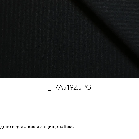
_F7A5192.JPG
дено в действие и защищено
Викс