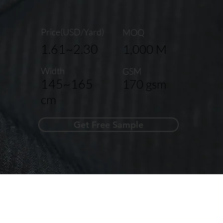
Price(USD/Yard)
MOQ
1.61~2.30
1,000 M
Width
GSM
145~165
170 gsm
cm
Get Free Sample