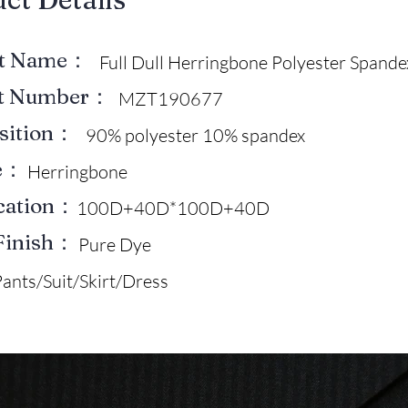
ct Name：
Full Dull Herringbone Polyester Spande
ct Number：
MZT190677
sition：
90% polyester 10% spandex
e：
Herringbone
ication：
100D+40D*100D+40D
Finish：
Pure Dye
ants/Suit/Skirt/Dress