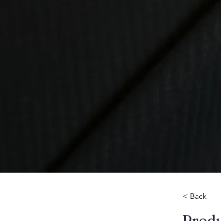
< Back
​Prod