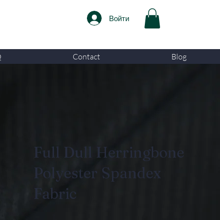
Войти
Q
Contact
Blog
Full Dull Herringbone
Polyester Spandex
Fabric