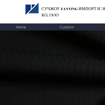
СУЧЖОУ ZANYING
ИМПОРТ И Э
КО. ООО
Home
Custorm