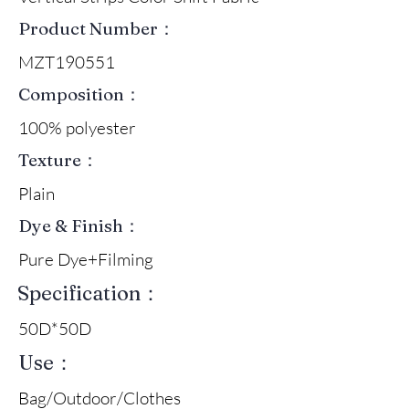
Product Number：
MZT190551
Composition：
100% polyester
Texture：
Plain
Dye & Finish：
Pure Dye+Filming
Specification：
50D*50D
Use：
Bag/Outdoor/Clothes