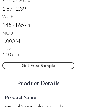
Price(USD/Yard)
1.67~2.39
Width
145~165 cm
MOQ
1,000 M
GSM
110 gsm
Get Free Sample
​Product Details
Product Name：
Vertical Strips Color Shift Fabric