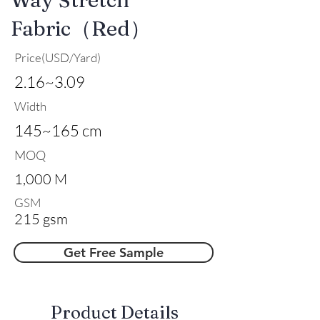
Fabric（Red）
Price(USD/Yard)
2.16~3.09
Width
145~165 cm
MOQ
1,000 M
GSM
215 gsm
Get Free Sample
​Product Details