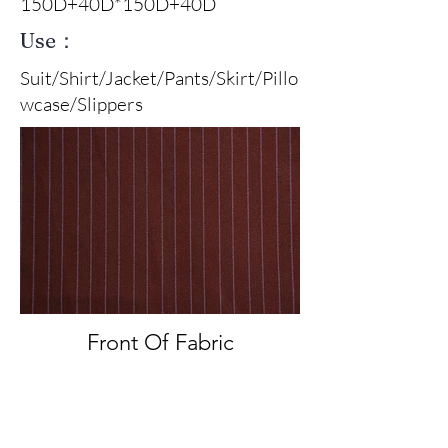
150D+40D*150D+40D
Use：
Suit/Shirt/Jacket/Pants/Skirt/Pillo
wcase/Slippers
Front Of Fabric