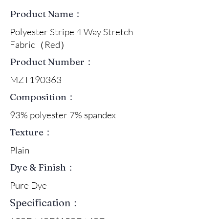
Product Name：
Polyester Stripe 4 Way Stretch
Fabric（Red）
Product Number：
MZT190363
Composition：
93% polyester 7% spandex
Texture：
Plain
Dye & Finish：
Pure Dye
Specification：